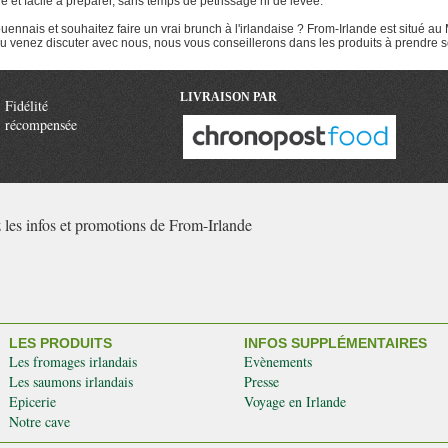
e et facile à préparer, sans temps de pétrissage ni de levée.
repas réconfortant, comme le fish &
es viandes grillées ou même avec un
ennais et souhaitez faire un vrai brunch à l'irlandaise ? From-Irlande est situé au
mple plat de pommes de terre.
venez discuter avec nous, nous vous conseillerons dans les produits à prendre sel
LIVRAISON PAR
Fidélité
récompensée
 les infos et promotions de From-Irlande
LES PRODUITS
INFOS SUPPLÉMENTAIRES
Les fromages irlandais
Evènements
Les saumons irlandais
Presse
Epicerie
Voyage en Irlande
Notre cave