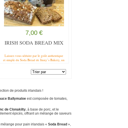
7,00 €
IRISH SODA BREAD MIX
Laissez-vous séduire par le goût authentique
et simple du Soda Bread de Jinny’s Bakery, un
véritable délice irlandais à partager en famille
ou entre amis, parfaits pour vous rappeler les
vacances en Irlande.! Une préparation pour
faire du "SODA BREAD", le célèbre pain
traditionnel irlandais, riche en histoire et en
saveurs. Les ingrédients pour ce pain sont
selon la recette utilisée par l’entreprise
ction de produits irlandais !
familiale JINNYs BAKERY à Drumshanbo en
Irlande. La préparation permet de réaliser 2
auce Ballymaloe
est composée de tomates,
pains . À savourer avec un peu de beurre.
nc de Clonakilty
, à base de porc, et le
tilement épicés, offrant un mélange de saveurs
le mélange pour pain irlandais «
Soda Bread
»,