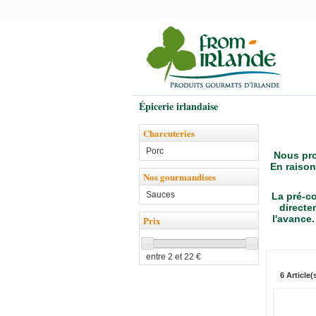
Épicerie irlandaise
Charcuteries
Porc
Nous pro
En raison
Nos gourmandises
Sauces
La pré-c
directe
l'avance
Prix
entre
2
et
22
€
6 Article(