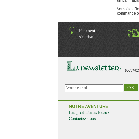
un pain rapid
pour un 
chips, l
Vous êtes Rou
si
commande ou 
Paiement
sécurisé
recevez
NOTRE AVENTURE
Les producteurs locaux
Contactez-nous