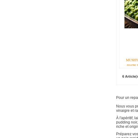
MUSHY P
recette 
culinai
Préparé
6 Article(
variété p
fermes 
pois no
protéi
d’u
Pour un repas
incompar
goût d
Nous vous pr
vinaigre et 
pointe 
dans d
À l'apéritif,
sodium pe
pudding noir
longue
riche et origi
crémeu
Mushy P
Préparez vos 