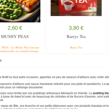
2,60 €
3,80 €
MUSHY PEAS
Barrys Tea
EAS - Les Mushy Peas sont une
Barrys Tea
traditionnelle, un véritable héritage
re des grandes-mères en Irlande !
s à partir de "marrowfat peas", une
s)
articulière de pois, plus gros et plus
que les pois classiques. Ce sont des
n cassés,et naturellement riches en
nes végétales, ces mushy peas sont
ne douceur et d’une onctuosité
 festif ou tout autre occasion, apportez un peu de saveurs d'ailleurs avec notre séle
ables. Leur texture fondante et leur
élicat, subtilement sucré avec une
oposons d'ailleurs une sauce irlandaise relevée pour vos plats et sandwichs. La
s
raisin pour un mélange doux/amer.
de fraîcheur. Les pois sont trempés
e l'eau tiède et du bicarbonate de
 laissez-vous tenter par ces puddings artisanaux fabriqués en Irlande. Le
pudding bla
ndant 12 heures , avant d’être cuits
, à base de bœuf et avec de beaucoup de céréales et de flocons d'avoine, sont sub
ment pour atteindre cette texture
nal.
se et lisse qui les caractérise. Les
eas sont l’accompagnement parfait
repas de fête, vos brunchs et vos petits-déjeuners avec ces produits irlandais et 